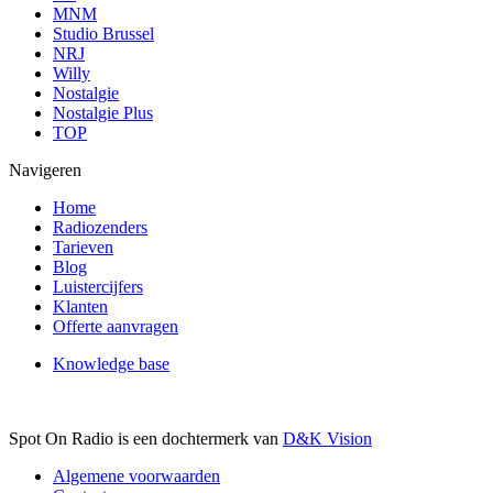
MNM
Studio Brussel
NRJ
Willy
Nostalgie
Nostalgie Plus
TOP
Navigeren
Home
Radiozenders
Tarieven
Blog
Luistercijfers
Klanten
Offerte aanvragen
Knowledge base
Spot On Radio is een dochtermerk van
D&K Vision
Algemene voorwaarden