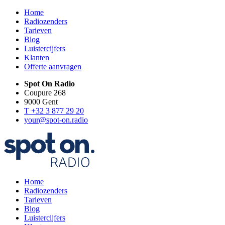
Home
Radiozenders
Tarieven
Blog
Luistercijfers
Klanten
Offerte aanvragen
Spot On Radio
Coupure 268
9000 Gent
T +32 3 877 29 20
your@spot-on.radio
Home
Radiozenders
Tarieven
Blog
Luistercijfers