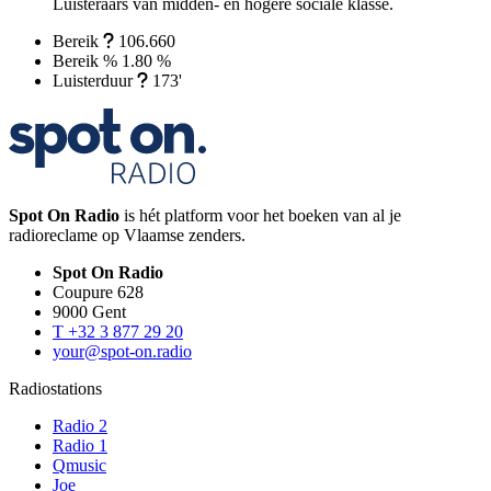
Luisteraars van midden- en hogere sociale klasse.
Bereik
106.660
Bereik %
1.80 %
Luisterduur
173'
Spot On Radio
is hét platform voor het boeken van al je
radioreclame op Vlaamse zenders.
Spot On Radio
Coupure 628
9000 Gent
T +32 3 877 29 20
your@spot-on.radio
Radiostations
Radio 2
Radio 1
Qmusic
Joe