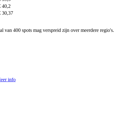
€ 40,2
€ 30,37
al van 400 spots mag verspreid zijn over meerdere regio's.
eer info