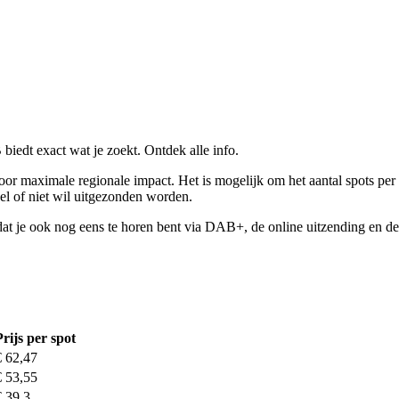
edt exact wat je zoekt. Ontdek alle info.
r maximale regionale impact. Het is mogelijk om het aantal spots per d
wel of niet wil uitgezonden worden.
dat je ook nog eens te horen bent via DAB+, de online uitzending en de
Prijs per spot
€ 62,47
€ 53,55
€ 39,3