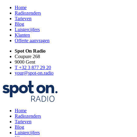
Home
Radiozenders
Tarieven
Blog
Luistercijfers
Klanten
Offerte aanvragen
Spot On Radio
Coupure 268
9000 Gent
T +32 3 877 29 20
your@spot-on.radio
Home
Radiozenders
Tarieven
Blog
Luistercijfers