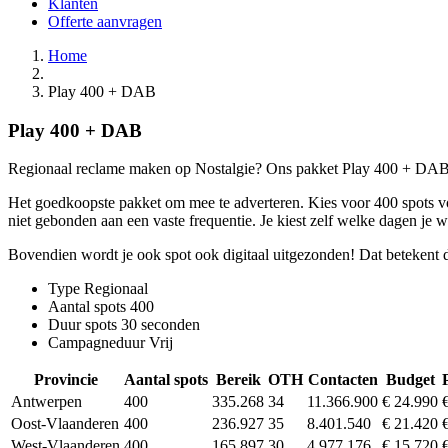
Klanten
Offerte aanvragen
Home
Play 400 + DAB
Play 400 + DAB
Regionaal reclame maken op Nostalgie? Ons pakket Play 400 + DAB bi
Het goedkoopste pakket om mee te adverteren. Kies voor 400 spots voo
niet gebonden aan een vaste frequentie. Je kiest zelf welke dagen je 
Bovendien wordt je ook spot ook digitaal uitgezonden! Dat betekent 
Type
Regionaal
Aantal spots
400
Duur spots
30 seconden
Campagneduur
Vrij
Provincie
Aantal spots
Bereik
OTH
Contacten
Budget
Antwerpen
400
335.268
34
11.366.900
€ 24.990
Oost-Vlaanderen
400
236.927
35
8.401.540
€ 21.420
West-Vlaanderen
400
165.897
30
4.977.176
€ 15.720