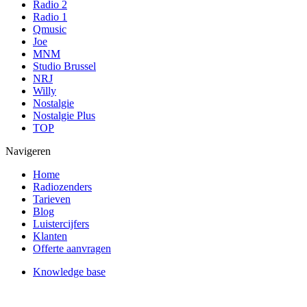
Radio 2
Radio 1
Qmusic
Joe
MNM
Studio Brussel
NRJ
Willy
Nostalgie
Nostalgie Plus
TOP
Navigeren
Home
Radiozenders
Tarieven
Blog
Luistercijfers
Klanten
Offerte aanvragen
Knowledge base