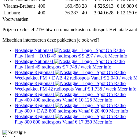
Vlaams-Brabant
400
160.458
28
4.526.913
€ 16.080
Limburg
400
76.287
40
3.049.628
€ 12.150
Voorwaarden
Prijzen exclusief 21% btw en opnamekosten radiospot. Het totale aant
Misschien interesseren deze pakketten je ook wel?
Nostalgie Nationaal
Play Hard + DAB
49 radiospots
€ 9.297
/ week
Meer info
Nostalgie Nationaal
Play Hard
49 radiospots
€ 7.748
/ week
Meer info
Nostalgie Regionaal
Weekpakket FM + DAB
42 radiospots
Vanaf € 2.040
/ week
M
Nostalgie Regionaal
Weekpakket FM
42 radiospots
Vanaf € 1.735
/ week
Meer info
Nostalgie Regionaal
Play 400
400 radiospots
Vanaf € 10.125
Meer info
Nostalgie Regionaal
Play 800 + DAB
800 radiospots
Vanaf € 20.400
Meer info
Nostalgie Regionaal
Play 800
800 radiospots
Vanaf € 17.350
Meer info